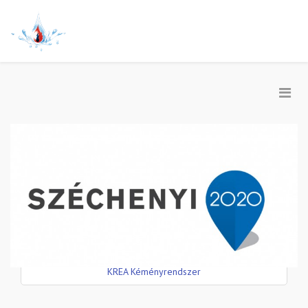
KREA Kéményrendszer