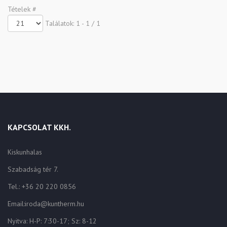
Tételek #
Találatok: 1 - 1 / 1
KAPCSOLAT KKH.
Kiskunhalas
Szabadság tér 7.
Tel.: +36 20 220 0856
Email:iroda@kuntherm.hu
Nyitva: H-P: 7:30-17; Sz: 8-12